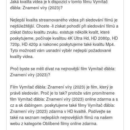
Jaká kvalita videa je k dispozici v tomto filmu Vymítač 
ďábla: Znamení víry (2023)?
Nejlepší kvalita streamovaného videa při sledování filmů je 
nejdůležitější. Chcete -li získat pohodlí při sledování filmů a 
získat čistou kvalitu zvuku. existuje několik kvalit, které 
poskytujeme, počínaje kvalitou 4K Ultra Hd, HD 2080p, HD 
720p, HD 420p a nakonec poskytujeme také kvalitu Mp4. 
Tyto možnosti vám usnadní výběr nejlepší požadované 
kvality videa.
Proč byste se měli dívat na nejnovější film Vymítač ďábla: 
Znamení víry (2023)?
Film Vymítač ďábla: Znamení víry (2023) je film, který je 
právě sledován. Proč je to tak? protože vám promítneme 
film Vymítač ďábla: Znamení víry (2023) online zdarma a s 
cz a sk dabingem. poskytujeme také filmy Vymítač ďábla: 
Znamení víry (2023) zdarma v HD kvalitě. Podívejte se 
také na seznam nejlepších nejnovějších filmů na našem 
webu z kategorie Oblíbené filmy online zdarma.