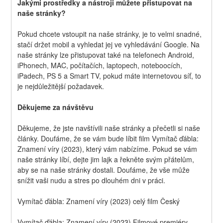
Jakými prostředky a nástroji můžete přistupovat na 
naše stránky?
Pokud chcete vstoupit na naše stránky, je to velmi snadné, 
stačí držet mobil a vyhledat jej ve vyhledávání Google. Na 
naše stránky lze přistupovat také na telefonech Android, 
iPhonech, MAC, počítačích, laptopech, noteboocích, 
iPadech, PS 5 a Smart TV, pokud máte internetovou síť, to 
je nejdůležitější požadavek.
Děkujeme za návštěvu
Děkujeme, že jste navštívili naše stránky a přečetli si naše 
články. Doufáme, že se vám bude líbit film Vymítač ďábla: 
Znamení víry (2023), který vám nabízíme. Pokud se vám 
naše stránky líbí, dejte jim lajk a řekněte svým přátelům, 
aby se na naše stránky dostali. Doufáme, že vše může 
snížit vaši nudu a stres po dlouhém dni v práci.
Vymítač ďábla: Znamení víry (2023) celý film Český
Vymítač ďábla: Znamení víry (2023) Filmové premiéry