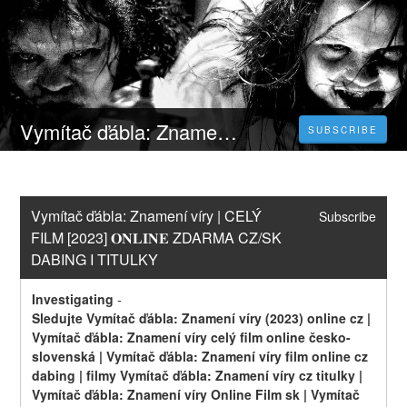
Vymítač ďábla: Znamení víry | CELÝ FILM [2023] 𝐎𝐍𝐋𝐈𝐍𝐄 ZDARMA CZ/SK DABING I TITULKY
SUBSCRIBE
Vymítač ďábla: Znamení víry | CELÝ 
Subscribe
FILM [2023] 𝐎𝐍𝐋𝐈𝐍𝐄 ZDARMA CZ/SK 
DABING I TITULKY
Investigating
-
Sledujte Vymítač ďábla: Znamení víry (2023) online cz | 
Vymítač ďábla: Znamení víry celý film online česko-
slovenská | Vymítač ďábla: Znamení víry film online cz 
dabing | filmy Vymítač ďábla: Znamení víry cz titulky | 
Vymítač ďábla: Znamení víry Online Film sk | Vymítač 