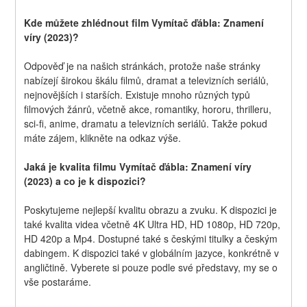
Kde můžete zhlédnout film Vymítač ďábla: Znamení 
víry (2023)?
Odpověď je na našich stránkách, protože naše stránky 
nabízejí širokou škálu filmů, dramat a televizních seriálů, 
nejnovějších i starších. Existuje mnoho různých typů 
filmových žánrů, včetně akce, romantiky, hororu, thrilleru, 
sci-fi, anime, dramatu a televizních seriálů. Takže pokud 
máte zájem, klikněte na odkaz výše.
Jaká je kvalita filmu Vymítač ďábla: Znamení víry 
(2023) a co je k dispozici?
Poskytujeme nejlepší kvalitu obrazu a zvuku. K dispozici je 
také kvalita videa včetně 4K Ultra HD, HD 1080p, HD 720p, 
HD 420p a Mp4. Dostupné také s českými titulky a českým 
dabingem. K dispozici také v globálním jazyce, konkrétně v 
angličtině. Vyberete si pouze podle své představy, my se o 
vše postaráme.