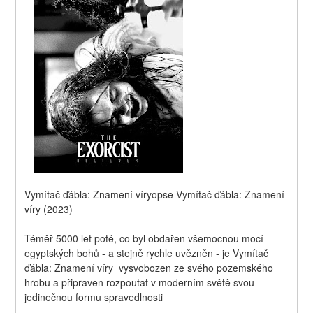
Vymítač ďábla: Znamení víryopse Vymítač ďábla: Znamení 
víry (2023)
Téměř 5000 let poté, co byl obdařen všemocnou mocí 
egyptských bohů - a stejně rychle uvězněn - je Vymítač 
ďábla: Znamení víry  vysvobozen ze svého pozemského 
hrobu a připraven rozpoutat v moderním světě svou 
jedinečnou formu spravedlnosti