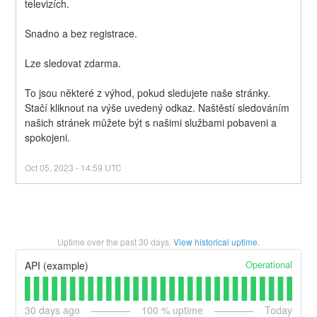
televizích.
Snadno a bez registrace.
Lze sledovat zdarma.
To jsou některé z výhod, pokud sledujete naše stránky. 
Stačí kliknout na výše uvedený odkaz. Naštěstí sledováním 
našich stránek můžete být s našimi službami pobaveni a 
spokojeni.
Oct
05
,
2023
-
14:59
UTC
Uptime over the past
30
days.
View historical uptime.
Operational
API (example)
30
days ago
100
% uptime
Today