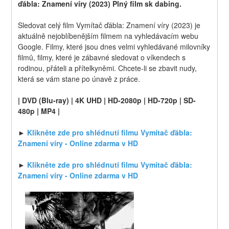
ďábla: Znamení víry (2023) Plný film sk dabing.
Sledovat celý film Vymítač ďábla: Znamení víry (2023) je 
aktuálně nejoblíbenějším filmem na vyhledávacím webu 
Google. Filmy, které jsou dnes velmi vyhledávané milovníky 
filmů, filmy, které je zábavné sledovat o víkendech s 
rodinou, přáteli a přítelkyněmi. Chcete-li se zbavit nudy, 
která se vám stane po únavě z práce.
| DVD (Blu-ray) | 4K UHD | HD-2080p | HD-720p | SD-
480p | MP4 |
► 
Klikněte zde pro shlédnutí filmu Vymítač ďábla: 
Znamení víry - Online zdarma v HD
► 
Klikněte zde pro shlédnutí filmu Vymítač ďábla: 
Znamení víry - Online zdarma v HD