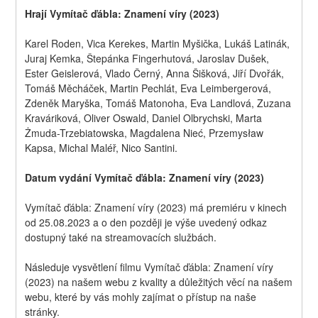
Hrají Vymítač ďábla: Znamení víry (2023)
Karel Roden, Vica Kerekes, Martin Myšička, Lukáš Latinák, 
Juraj Kemka, Štepánka Fingerhutová, Jaroslav Dušek, 
Ester Geislerová, Vlado Černý, Anna Šišková, Jiří Dvořák, 
Tomáš Měcháček, Martin Pechlát, Eva Leimbergerová, 
Zdeněk Maryška, Tomáš Matonoha, Eva Landlová, Zuzana 
Kraváriková, Oliver Oswald, Daniel Olbrychski, Marta 
Żmuda-Trzebiatowska, Magdalena Nieć, Przemysław 
Kapsa, Michal Maléř, Nico Santini.
Datum vydání Vymítač ďábla: Znamení víry (2023)
Vymítač ďábla: Znamení víry (2023) má premiéru v kinech 
od 25.08.2023 a o den později je výše uvedený odkaz 
dostupný také na streamovacích službách.
Následuje vysvětlení filmu Vymítač ďábla: Znamení víry 
(2023) na našem webu z kvality a důležitých věcí na našem 
webu, které by vás mohly zajímat o přístup na naše 
stránky.